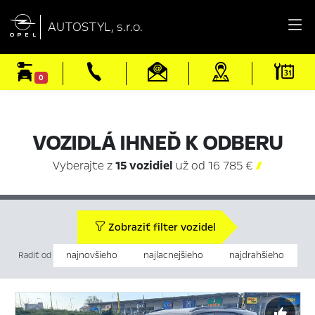

AUTOSTYL, s.r.o.
0
VOZIDLÁ IHNEĎ K ODBERU
Vyberajte z
15 vozidiel
už od 16 785 €

Zobraziť filter vozidel
najnovšieho
najlacnejšieho
najdrahšieho
Radiť od