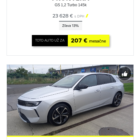
GS 1,2 Turbo 145k
23 628 €

s DPH
Zľava 13%
207 €
TOTO AUTO UŽ ZA
mesačne