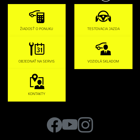
ŽIADOSŤ O PONUKU
TESTOVACIA JAZDA
OBJEDNAŤ NA SERVIS
VOZIDLÁ SKLADOM
KONTAKTY