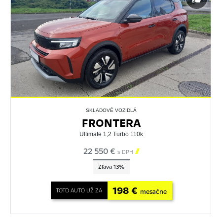
SKLADOVÉ VOZIDLÁ
FRONTERA
Ultimate 1,2 Turbo 110k
22 550 €

s DPH
Zľava 13%
198 €
TOTO AUTO UŽ ZA
mesačne