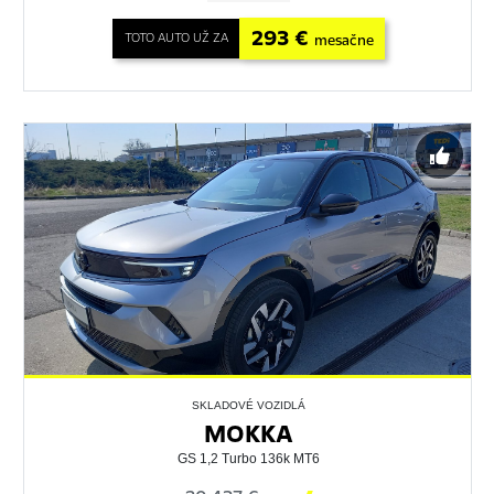
293 €
TOTO AUTO UŽ ZA
mesačne
SKLADOVÉ VOZIDLÁ
MOKKA
GS 1,2 Turbo 136k MT6