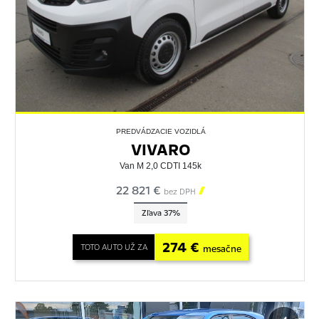
PREDVÁDZACIE VOZIDLÁ
VIVARO
Van M 2,0 CDTI 145k
22 821 €

bez DPH
Zľava 37%
274 €
TOTO AUTO UŽ ZA
mesačne