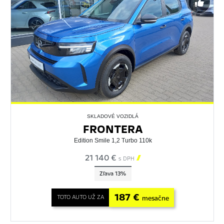
SKLADOVÉ VOZIDLÁ
FRONTERA
Edition Smile 1,2 Turbo 110k
21 140 €

s DPH
Zľava 13%
187 €
TOTO AUTO UŽ ZA
mesačne