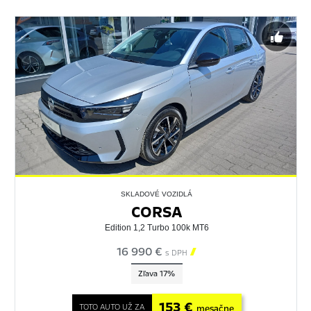
SKLADOVÉ VOZIDLÁ
CORSA
Edition 1,2 Turbo 100k MT6
16 990 €

s DPH
Zľava 17%
153 €
TOTO AUTO UŽ ZA
mesačne