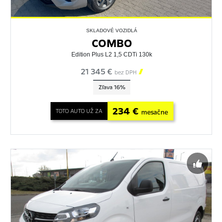
SKLADOVÉ VOZIDLÁ
COMBO
Edition Plus L2 1,5 CDTi 130k
21 345 €

bez DPH
Zľava 16%
234 €
TOTO AUTO UŽ ZA
mesačne