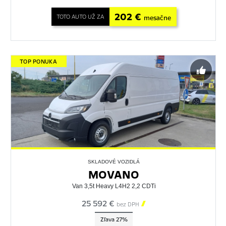
202 €
TOTO AUTO UŽ ZA
mesačne
TOP PONUKA
SKLADOVÉ VOZIDLÁ
MOVANO
Van 3,5t Heavy L4H2 2,2 CDTi
25 592 €

bez DPH
Zľava 27%