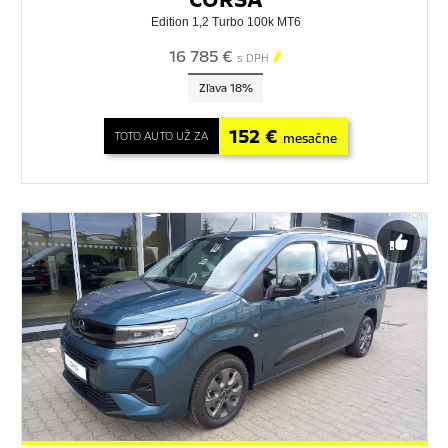
Edition 1,2 Turbo 100k MT6
16 785 €

s DPH
Zľava 18%
152 €
TOTO AUTO UŽ ZA
mesačne