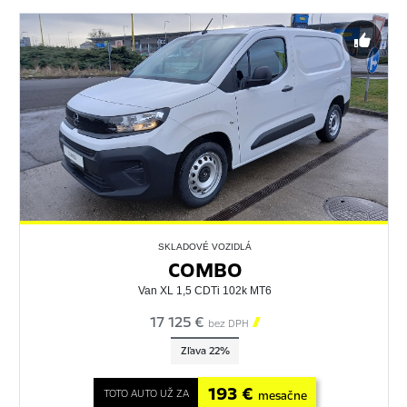
SKLADOVÉ VOZIDLÁ
COMBO
Van XL 1,5 CDTi 102k MT6
17 125 €

bez DPH
Zľava 22%
193 €
TOTO AUTO UŽ ZA
mesačne