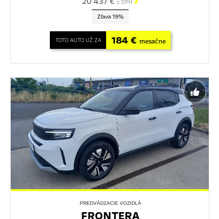
20 437 €

s DPH
Zľava 19%
184 €
TOTO AUTO UŽ ZA
mesačne
PREDVÁDZACIE VOZIDLÁ
FRONTERA