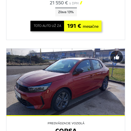
21 550 €

s DPH
Zľava 13%
191 €
TOTO AUTO UŽ ZA
mesačne
PREDVÁDZACIE VOZIDLÁ
CORSA