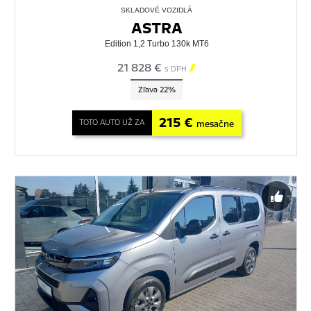
SKLADOVÉ VOZIDLÁ
ASTRA
Edition 1,2 Turbo 130k MT6
21 828 €

s DPH
Zľava 22%
215 €
TOTO AUTO UŽ ZA
mesačne