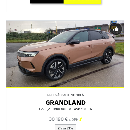
PREDVÁDZACIE VOZIDLÁ
GRANDLAND
GS 1,2 Turbo mHEV 145k eDCT6
30 190 €

s DPH
Zľava 21%