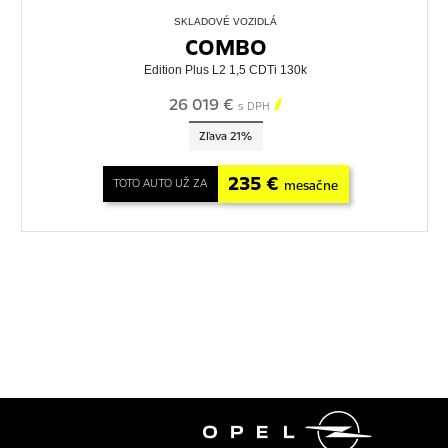
SKLADOVÉ VOZIDLÁ
COMBO
Edition Plus L2 1,5 CDTi 130k
26 019 €

s DPH
Zľava 21%
235 €
TOTO AUTO UŽ ZA
mesačne
