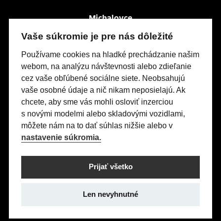
Michalovce
Po-Pia
So
7:30 – 16:00
zatvorené
Vaše súkromie je pre nás dôležité
Močarianska 3999
Používame cookies na hladké prechádzanie našim
webom, na analýzu návštevnosti alebo zdieľanie
cez vaše obľúbené sociálne siete. Neobsahujú
Modely Opel
vaše osobné údaje a nič nikam neposielajú. Ak
Titulná stránka
chcete, aby sme vás mohli osloviť inzerciou
s novými modelmi alebo skladovými vozidlami,
Skladové vozidlá
môžete nám na to dať súhlas nižšie alebo v
Servis & Príslušenstvo
nastavenie súkromia.
Kontakty
Nastavení cookies
Prijať všetko
Realizácia 2025
Comin.cz, s.r.o.
&
lead management GROWITO
Len nevyhnutné