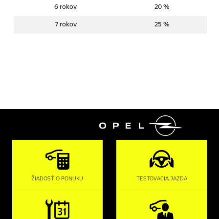
6 rokov
20 %
7 rokov
25 %

ŽIADOSŤ O PONUKU
TESTOVACIA JAZDA