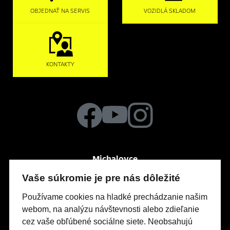
OBJEDNAŤ NA SERVIS
VOZIDLÁ SKLADOM
KONTAKTY
Michalovce
Po-Pia
So
7:30 – 16:00
zatvorené
Vaše súkromie je pre nás dôležité
Močarianska 3999
Používame cookies na hladké prechádzanie našim
webom, na analýzu návštevnosti alebo zdieľanie
cez vaše obľúbené sociálne siete. Neobsahujú
Modely Opel