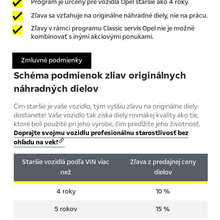
Program je určený pre vozidlá Opel staršie ako 4 roky.
Zľava sa vzťahuje na originálne náhradné diely, nie na prácu.
Zľavy v rámci programu Classic servis Opel nie je možné
kombinovať s inými akciovými ponukami.
Zmluvné podmienky
Schéma podmienok zliav originálnych
náhradných dielov
Čím staršie je vaše vozidlo, tým vyššiu zľavu na originálne diely
dostanete! Vaše vozidlo tak získa diely rovnakej kvality ako tie,
ktoré boli použité pri jeho výrobe, čím predĺžite jeho životnosť.
Doprajte svojmu vozidlu profesionálnu starostlivosť bez
ohľadu na vek!
Staršie vozidlá podľa VIN viac
Zľava z predajnej ceny
než
dielov
4 roky
10 %
5 rokov
15 %