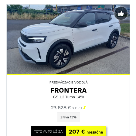
PREDVÁDZACIE VOZIDLÁ
FRONTERA
GS 1,2 Turbo 145k
23 628 €

s DPH
Zľava 13%
207 €
TOTO AUTO UŽ ZA
mesačne