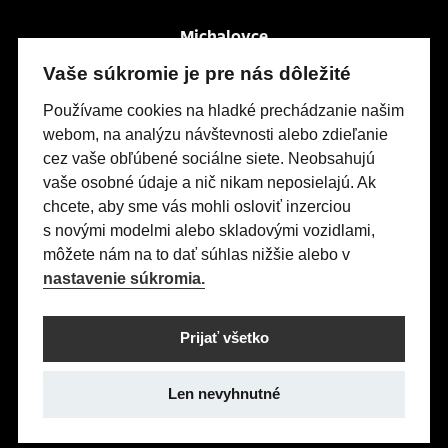
Michalovce
Po-Pia
So
7:30 – 16:00
zatvorené
Vaše súkromie je pre nás dôležité
Močarianska 3999
Používame cookies na hladké prechádzanie našim
webom, na analýzu návštevnosti alebo zdieľanie
cez vaše obľúbené sociálne siete. Neobsahujú
Modely Opel
vaše osobné údaje a nič nikam neposielajú. Ak
Titulná stránka
chcete, aby sme vás mohli osloviť inzerciou
s novými modelmi alebo skladovými vozidlami,
Skladové vozidlá
môžete nám na to dať súhlas nižšie alebo v
Servis & Príslušenstvo
nastavenie súkromia.
Kontakty
Nastavení cookies
Prijať všetko
Realizácia 2025
Comin.cz, s.r.o.
&
lead management GROWITO
Len nevyhnutné