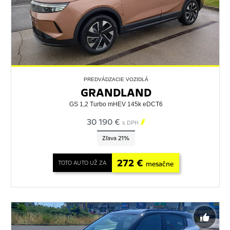
PREDVÁDZACIE VOZIDLÁ
GRANDLAND
GS 1,2 Turbo mHEV 145k eDCT6
30 190 €

s DPH
Zľava 21%
272 €
TOTO AUTO UŽ ZA
mesačne