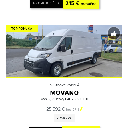
215 €
TOTO AUTO UŽ ZA
mesačne
TOP PONUKA
SKLADOVÉ VOZIDLÁ
MOVANO
Van 3,5t Heavy L4H2 2,2 CDTi
25 592 €

bez DPH
Zľava 27%