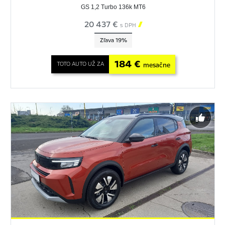
GS 1,2 Turbo 136k MT6
20 437 €

s DPH
Zľava 19%
184 €
TOTO AUTO UŽ ZA
mesačne