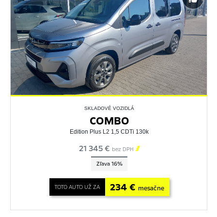
SKLADOVÉ VOZIDLÁ
COMBO
Edition Plus L2 1,5 CDTi 130k
21 345 €

bez DPH
Zľava 16%
234 €
TOTO AUTO UŽ ZA
mesačne