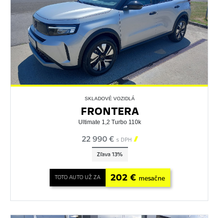
SKLADOVÉ VOZIDLÁ
FRONTERA
Ultimate 1,2 Turbo 110k
22 990 €

s DPH
Zľava 13%
202 €
TOTO AUTO UŽ ZA
mesačne