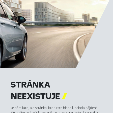
STRÁNKA
NEEXISTUJE

Je nám ľúto, ale stránka, ktorú ste hľadali, nebola nájdená.
Kliknutím na tlačidlo sa vrátite priamo na našu domovskú