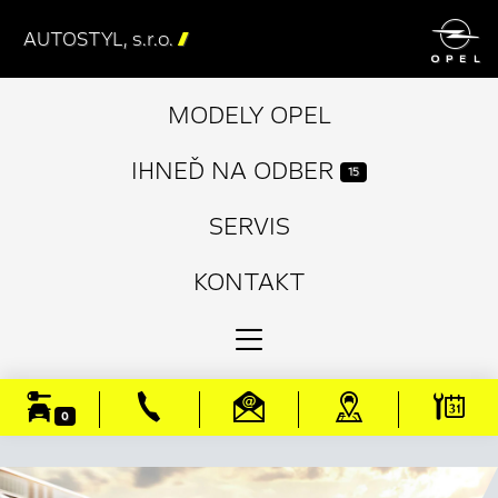

AUTOSTYL, s.r.o.

MODELY OPEL
IHNEĎ NA ODBER
15
SERVIS
KONTAKT
0