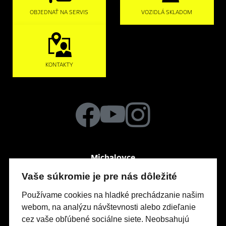
OBJEDNAŤ NA SERVIS
VOZIDLÁ SKLADOM
KONTAKTY
Michalovce
Po-Pia
So
7:30 – 16:00
zatvorené
Vaše súkromie je pre nás dôležité
Močarianska 3999
Používame cookies na hladké prechádzanie našim
webom, na analýzu návštevnosti alebo zdieľanie
cez vaše obľúbené sociálne siete. Neobsahujú
Modely Opel