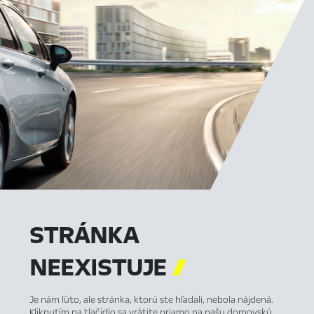
STRÁNKA
NEEXISTUJE

Je nám ľúto, ale stránka, ktorú ste hľadali, nebola nájdená.
Kliknutím na tlačidlo sa vrátite priamo na našu domovskú