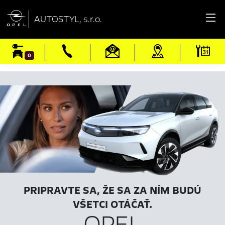

AUTOSTYL, s.r.o.
0
PRIPRAVTE SA, ŽE SA ZA NÍM BUDÚ
VŠETCI OTÁČAŤ.
OPEL