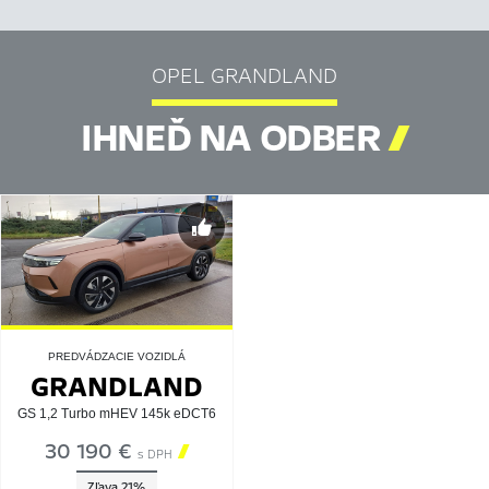
OPEL GRANDLAND
IHNEĎ NA ODBER

PREDVÁDZACIE VOZIDLÁ
GRANDLAND
GS 1,2 Turbo mHEV 145k eDCT6
30 190 €

s DPH
Zľava 21%