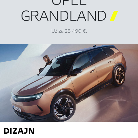
GRANDLAND

Už za 28 490 €.
DIZAJN