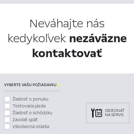
Neváhajte nás
kedykoľvek
nezáväzne
kontaktovať
VYBERTE VAŠU POŽIADAVKU

Žiadosť o ponuku
Testovacia jazda
OBJEDNAŤ
Žiadosť o schôdzku
NA SERVIS
Zavolať späť
Všeobecná otázka