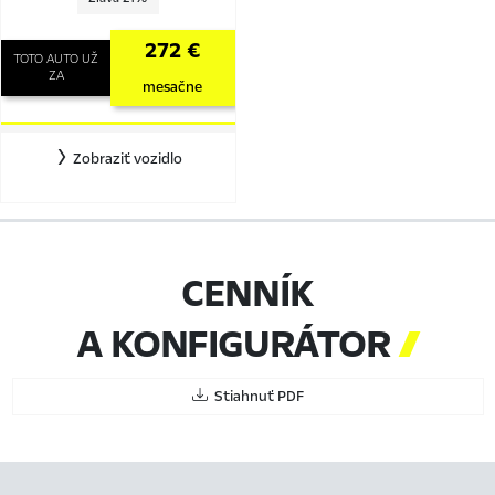
272 €
TOTO AUTO UŽ
ZA
mesačne
Zobraziť vozidlo
CENNÍK
A KONFIGURÁTOR

Stiahnuť PDF