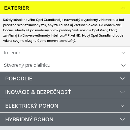
EXTERIÉR
Každý kúsok nového Opel Grandland je navrhnutý a vyrobený v Nemecku a bol
precízne skonštruovaný tak, aby zaujal vás aj všetkých okolo. Od dynamickej
bočnej siluety až po moderný prvok prednej časti vozidla Opel Vizor, ktorý
zahŕňa aj špičkové svetlomety IntelliLux® Pixel HD. Nový Opel Grandland bude
vďaka svojmu dizajnu úplne neprehliadnuteľný.
Interiér
Stvorený pre diaľnicu
POHODLIE
INOVÁCIE & BEZPEČNOSŤ
ELEKTRICKÝ POHON
HYBRIDNÝ POHON