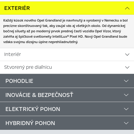
EXTERIÉR
Každý kúsok nového Opel Grandland je navrhnutý a vyrobený v Nemecku a bol
precízne skonštruovaný tak, aby zaujal vás aj všetkých okolo. Od dynamickej
bočnej siluety až po moderný prvok prednej časti vozidla Opel Vizor, ktorý
zahŕňa aj špičkové svetlomety IntelliLux® Pixel HD. Nový Opel Grandland bude
vďaka svojmu dizajnu úplne neprehliadnuteľný.
Interiér
Stvorený pre diaľnicu
POHODLIE
INOVÁCIE & BEZPEČNOSŤ
ELEKTRICKÝ POHON
HYBRIDNÝ POHON