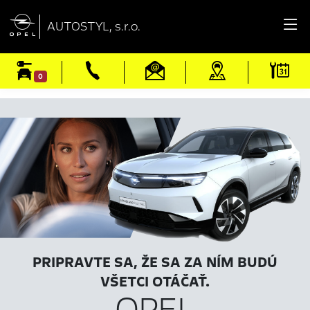

AUTOSTYL, s.r.o.
0
PRIPRAVTE SA, ŽE SA ZA NÍM BUDÚ
VŠETCI OTÁČAŤ.
OPEL