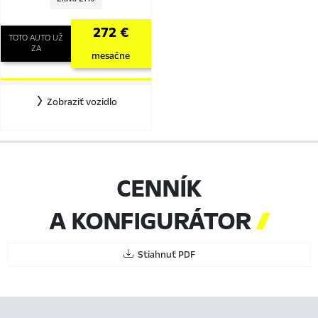
272 €
TOTO AUTO UŽ
ZA
mesačne
Zobraziť vozidlo
CENNÍK
A KONFIGURÁTOR

Stiahnuť PDF