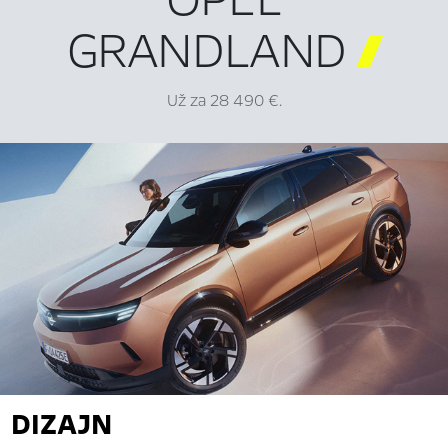
GRANDLAND

Už za 28 490 €.
DIZAJN