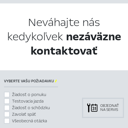
Neváhajte nás
kedykoľvek
nezáväzne
kontaktovať
VYBERTE VAŠU POŽIADAVKU

Žiadosť o ponuku
Testovacia jazda
OBJEDNAŤ
Žiadosť o schôdzku
NA SERVIS
Zavolať späť
Všeobecná otázka