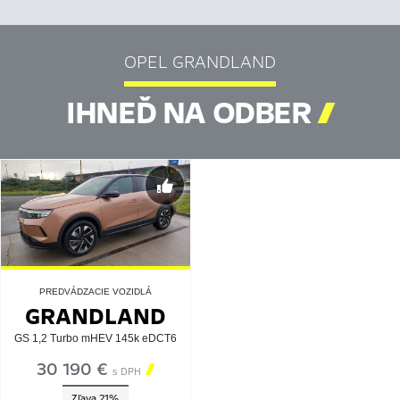
OPEL GRANDLAND
IHNEĎ NA ODBER

PREDVÁDZACIE VOZIDLÁ
GRANDLAND
GS 1,2 Turbo mHEV 145k eDCT6
30 190 €

s DPH
Zľava 21%