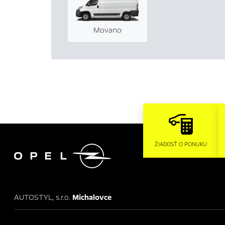
Movano

ŽIADOSŤ O PONUKU
AUTOSTYL, s.r.o.
Michalovce