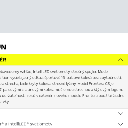
JN
IÉR
bavedomý vzhľad, IntelliLED svetlomety, strešný spojler. Model
ition vysiela jasný odkaz: športové 16-palcové kolesá bez zbytočností,
iela strecha, biele kryty kolies a strešné lyžiny. Model Frontera GS je
7-palcovými zliatinovými kolesami, čiernou strechou a štýlovým logom.
u udržateľnosť nie sú v exteriéri nového modelu Frontera použité žiadne
rvky.
r® a IntelliLED® svetlomety