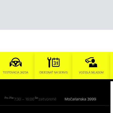
TESTOVACIA JAZDA
OBJEDNAŤ NA SERVIS
VOZIDLÁ SKLADOM
Po-Pia
So
7:30 – 16:00
zatvorené
Močarianska 3999