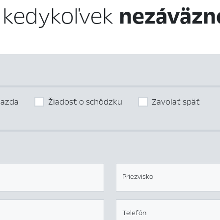
 kedykoľvek
nezáväzn
jazda
Žiadosť o schôdzku
Zavolať späť
Priezvisko
Telefón