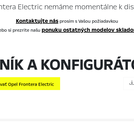
ntera Electric nemáme momentálne k disp
Kontaktujte nás
prosím s Vašou požiadavkou
ponuku ostatných modelov sklad
ebo si prezrite našu
NÍK A KONFIGURÁ
ať Opel Frontera Electric