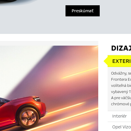
Preskúmať
DIZA
EXTER
Odvážny, se
Frontera Ed
voliteľná b
vybavený 1
A pre väčši
chrómové p
Interiér
Opel Vizo