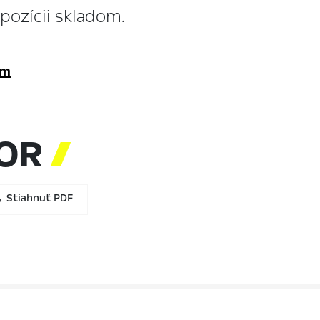
ozícii skladom.
om
TOR

Stiahnuť PDF