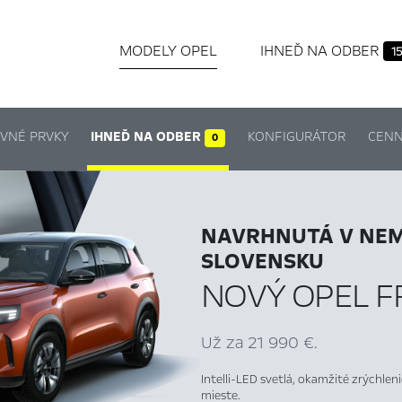
MODELY OPEL
IHNEĎ NA ODBER
15
VNÉ PRVKY
IHNEĎ NA ODBER
KONFIGURÁTOR
CENN
0
NAVRHNUTÁ V NEM
SLOVENSKU
NOVÝ OPEL 
Už za 21 990 €.
Intelli-LED svetlá, okamžité zrýchlen
mieste.