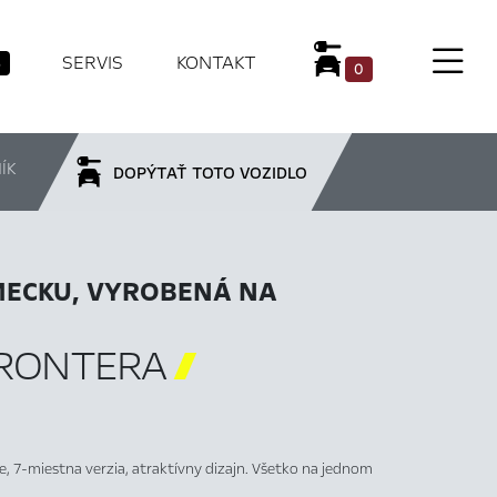
SERVIS
KONTAKT
0
ÍK
DOPÝTAŤ TOTO VOZIDLO
ECKU, VYROBENÁ NA
FRONTERA

ie, 7-miestna verzia, atraktívny dizajn. Všetko na jednom