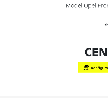
Model Opel Fro
al
CEN
Konfigurov