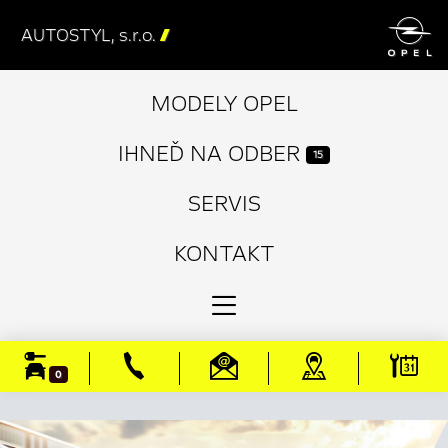

AUTOSTYL, s.r.o.

MODELY OPEL
IHNEĎ NA ODBER
15
SERVIS
KONTAKT
0