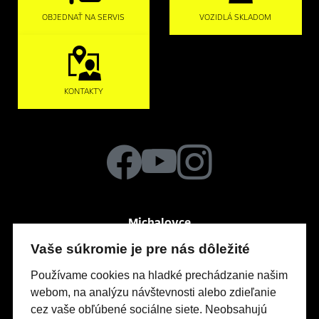
OBJEDNAŤ NA SERVIS
VOZIDLÁ SKLADOM
KONTAKTY
Michalovce
Po-Pia
So
7:30 – 16:00
zatvorené
Vaše súkromie je pre nás dôležité
Močarianska 3999
Používame cookies na hladké prechádzanie našim
webom, na analýzu návštevnosti alebo zdieľanie
cez vaše obľúbené sociálne siete. Neobsahujú
Modely Opel