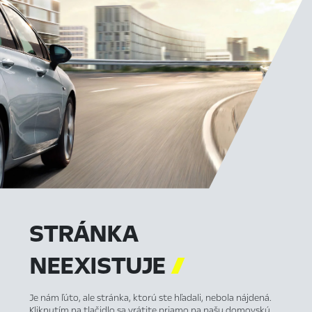
STRÁNKA
NEEXISTUJE

Je nám ľúto, ale stránka, ktorú ste hľadali, nebola nájdená.
Kliknutím na tlačidlo sa vrátite priamo na našu domovskú