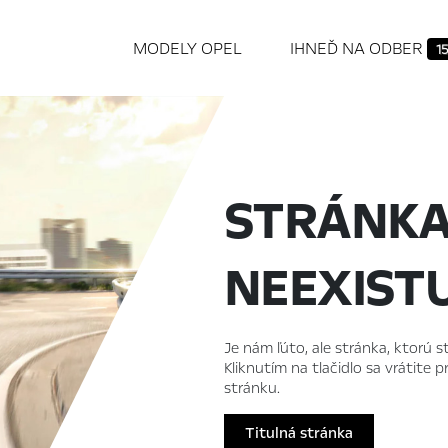
MODELY OPEL
IHNEĎ NA ODBER
15
STRÁNK
NEEXIST
Je nám ľúto, ale stránka, ktorú st
Kliknutím na tlačidlo sa vrátite
stránku.
Titulná stránka