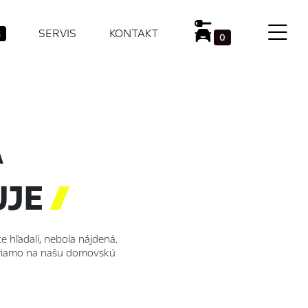
SERVIS
KONTAKT
0
A
UJE

e hľadali, nebola nájdená.
 priamo na našu domovskú