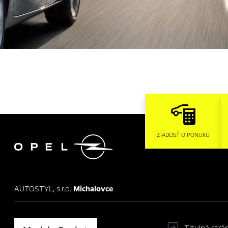

ŽIADOSŤ O PONUKU
AUTOSTYL, s.r.o.
Michalovce