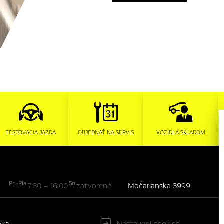
TESTOVACIA JAZDA
OBJEDNAŤ NA SERVIS
VOZIDLÁ SKLADOM
Po-Pia
So
7:30 – 16:00
zatvorené
Močarianska 3999