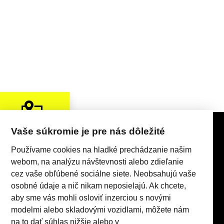
Vaše súkromie je pre nás dôležité
KONTAKTY
Používame cookies na hladké prechádzanie našim
webom, na analýzu návštevnosti alebo zdieľanie
cez vaše obľúbené sociálne siete. Neobsahujú vaše
osobné údaje a nič nikam neposielajú. Ak chcete,
aby sme vás mohli osloviť inzerciou s novými
modelmi alebo skladovými vozidlami, môžete nám
Realizácia 2025
Comin.cz, s.r.o.
&
lead management GROWITO
na to dať súhlas nižšie alebo v