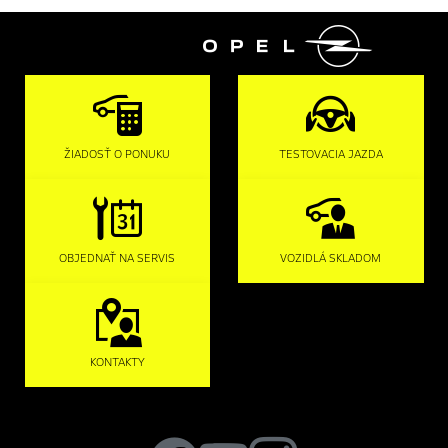

ŽIADOSŤ O PONUKU
TESTOVACIA JAZDA
OBJEDNAŤ NA SERVIS
VOZIDLÁ SKLADOM
KONTAKTY