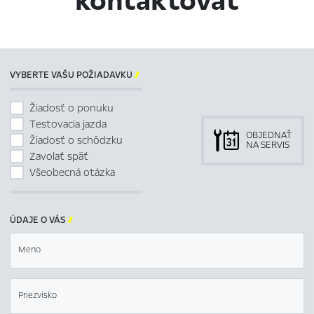
kontaktovať
VYBERTE VAŠU POŽIADAVKU

Žiadosť o ponuku
Testovacia jazda
OBJEDNAŤ
Žiadosť o schôdzku
NA SERVIS
Zavolať späť
Všeobecná otázka
ÚDAJE O VÁS

Meno
Priezvisko