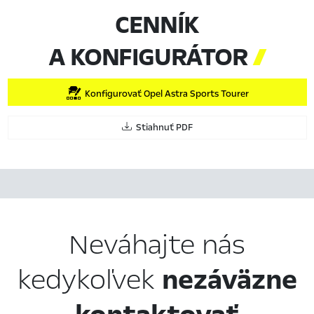
CENNÍK
A KONFIGURÁTOR

Konfigurovať Opel Astra Sports Tourer
Stiahnuť PDF
Neváhajte nás
kedykoľvek
nezáväzne