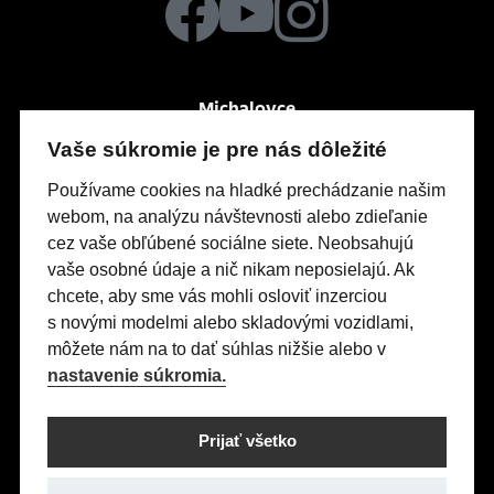
Michalovce
Po-Pia
So
7:30 – 16:00
zatvorené
Vaše súkromie je pre nás dôležité
Močarianska 3999
Používame cookies na hladké prechádzanie našim
webom, na analýzu návštevnosti alebo zdieľanie
cez vaše obľúbené sociálne siete. Neobsahujú
Modely Opel
vaše osobné údaje a nič nikam neposielajú. Ak
Titulná stránka
chcete, aby sme vás mohli osloviť inzerciou
s novými modelmi alebo skladovými vozidlami,
Skladové vozidlá
môžete nám na to dať súhlas nižšie alebo v
Servis & Príslušenstvo
nastavenie súkromia.
Kontakty
Nastavení cookies
Prijať všetko
Realizácia 2025
Comin.cz, s.r.o.
&
lead management GROWITO