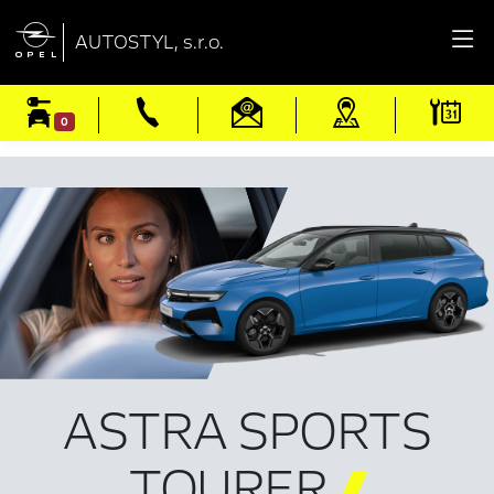

AUTOSTYL, s.r.o.
0
ASTRA SPORTS
TOURER
