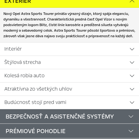
EXTERIÉR
Nový Opel Astra Sports Tourer prináša výrazný dizajn, ktorý spája eleganciu,
dynamiku a všestrannosť. Charakteristická predná časť Opel Vizor s novým
podsvieteným logom Blitz, čisté línie karosérie a predĺžená silueta vytvárajú
moderný a sebavedomý celok. Astra Sports Tourer pôsobí športovo a prémiovo,
zároveň však jasne dáva najavo svoju praktickosť a pripravenosť na každý deň.
Interiér
Štýlová strecha
Kolesá robia auto
Atraktívna zo všetkých uhlov
Budúcnosť stojí pred vami
BEZPEČNOSŤ A ASISTENČNÉ SYSTÉMY
PRÉMIOVÉ POHODLIE