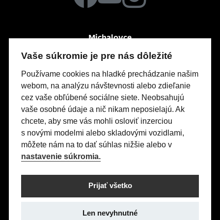
Michalovce
Po-Pia
So
7:30 – 16:00
zatvorené
Vaše súkromie je pre nás dôležité
Močarianska 3999
Používame cookies na hladké prechádzanie našim
webom, na analýzu návštevnosti alebo zdieľanie
cez vaše obľúbené sociálne siete. Neobsahujú
Modely Opel
vaše osobné údaje a nič nikam neposielajú. Ak
Titulná stránka
chcete, aby sme vás mohli osloviť inzerciou
s novými modelmi alebo skladovými vozidlami,
Skladové vozidlá
môžete nám na to dať súhlas nižšie alebo v
Servis & Príslušenstvo
nastavenie súkromia.
Kontakty
Nastavení cookies
Prijať všetko
Realizácia 2025
Comin.cz, s.r.o.
&
lead management GROWITO
Len nevyhnutné