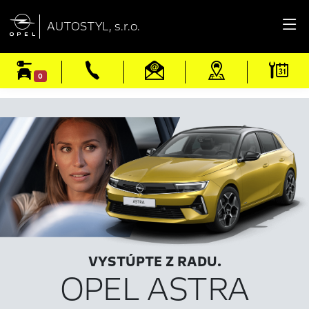

AUTOSTYL, s.r.o.
0
VYSTÚPTE Z RADU.
OPEL ASTRA