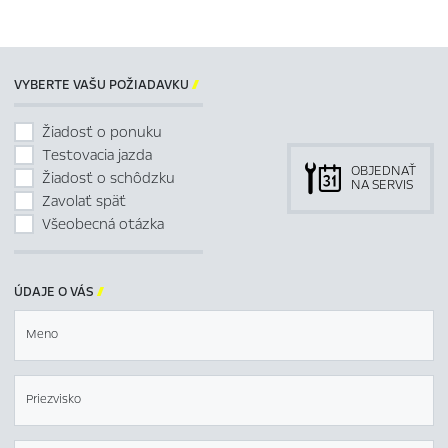
VYBERTE VAŠU POŽIADAVKU

Žiadosť o ponuku
Testovacia jazda
OBJEDNAŤ
Žiadosť o schôdzku
NA SERVIS
Zavolať späť
Všeobecná otázka
ÚDAJE O VÁS

Meno
Priezvisko