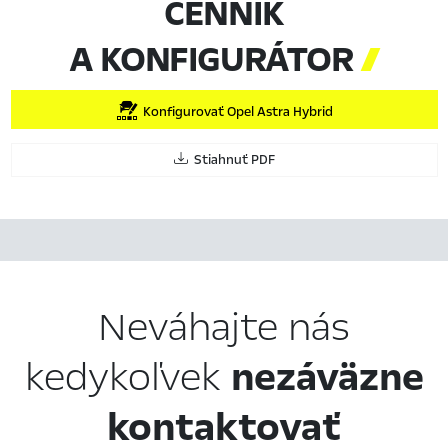
CENNÍK
A KONFIGURÁTOR

Konfigurovať Opel Astra Hybrid
Stiahnuť PDF
Neváhajte nás
kedykoľvek
nezáväzne
kontaktovať