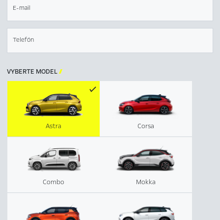
E-mail
Telefón
VYBERTE MODEL

Astra
Corsa
Combo
Mokka