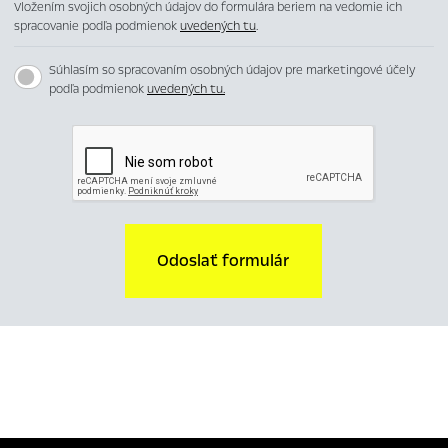
Vložením svojich osobných údajov do formulára beriem na vedomie ich
spracovanie podľa podmienok
uvedených tu
.
Súhlasím so spracovaním osobných údajov pre marketingové účely
podľa podmienok
uvedených tu.
Odoslať formulár