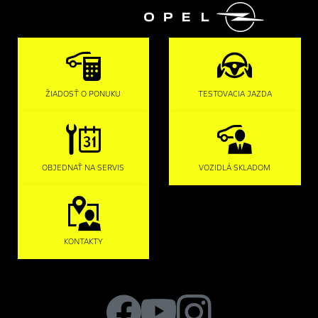

ŽIADOSŤ O PONUKU
TESTOVACIA JAZDA
OBJEDNAŤ NA SERVIS
VOZIDLÁ SKLADOM
KONTAKTY