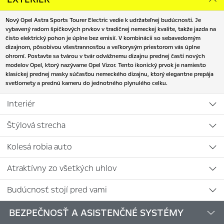
Nový Opel Astra Sports Tourer Electric vedie k udržateľnej budúcnosti. Je
vybavený radom špičkových prvkov v tradičnej nemeckej kvalite, takže jazda na
čisto elektrický pohon je úplne bez emisií. V kombinácii so sebavedomým
dizajnom, pôsobivou všestrannosťou a veľkorysým priestorom vás úplne
ohromí. Postavte sa tvárou v tvár odvážnemu dizajnu prednej časti nových
modelov Opel, ktorý nazývame Opel Vizor. Tento ikonický prvok je namiesto
klasickej prednej masky súčasťou nemeckého dizajnu, ktorý elegantne prepája
svetlomety a prednú kameru do jednotného plynulého celku.
Interiér
Štýlová strecha
Kolesá robia auto
Atraktívny zo všetkých uhlov
Budúcnosť stojí pred vami
BEZPEČNOSŤ A ASISTENČNÉ SYSTÉMY