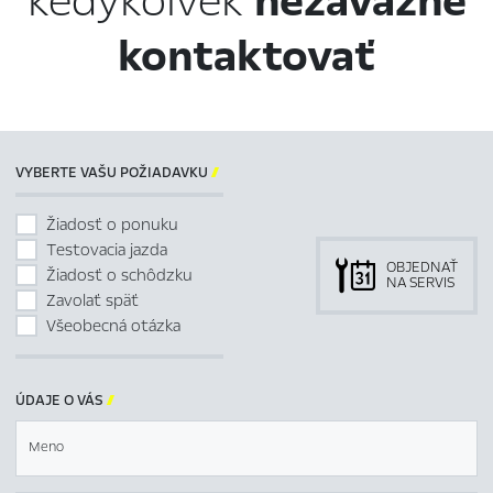
kedykoľvek
nezáväzne
kontaktovať
VYBERTE VAŠU POŽIADAVKU

Žiadosť o ponuku
Testovacia jazda
OBJEDNAŤ
Žiadosť o schôdzku
NA SERVIS
Zavolať späť
Všeobecná otázka
ÚDAJE O VÁS

Meno