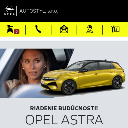

AUTOSTYL, s.r.o.
0
RIADENIE BUDÚCNOSTI!
OPEL ASTRA