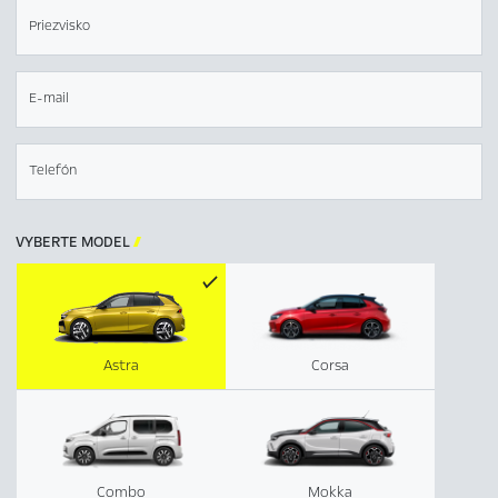
Priezvisko
E-mail
Telefón
VYBERTE MODEL

Astra
Corsa
Combo
Mokka