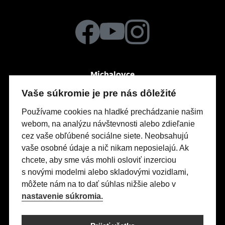
Michalovce
Po-Pia
So
7:30 – 16:00
zatvorené
Vaše súkromie je pre nás dôležité
Močarianska 3999
Používame cookies na hladké prechádzanie našim
webom, na analýzu návštevnosti alebo zdieľanie
cez vaše obľúbené sociálne siete. Neobsahujú
Modely Opel
vaše osobné údaje a nič nikam neposielajú. Ak
Titulná stránka
chcete, aby sme vás mohli osloviť inzerciou
s novými modelmi alebo skladovými vozidlami,
Skladové vozidlá
môžete nám na to dať súhlas nižšie alebo v
Servis & Príslušenstvo
nastavenie súkromia.
Kontakty
Nastavení cookies