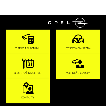

ŽIADOSŤ O PONUKU
TESTOVACIA JAZDA
OBJEDNAŤ NA SERVIS
VOZIDLÁ SKLADOM
KONTAKTY